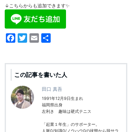
↓こちらからも追加できます✨
F
T
E
共
a
w
m
有
c
itt
ai
e
er
l
b
この記事を書いた人
o
田口 真吾
o
1991年12月9日生まれ
k
福岡県出身
左利き 趣味は硬式テニス
「起業１年生」のサポーター。
人脈0/知識0/ノウハウ0の状態から脱サラ