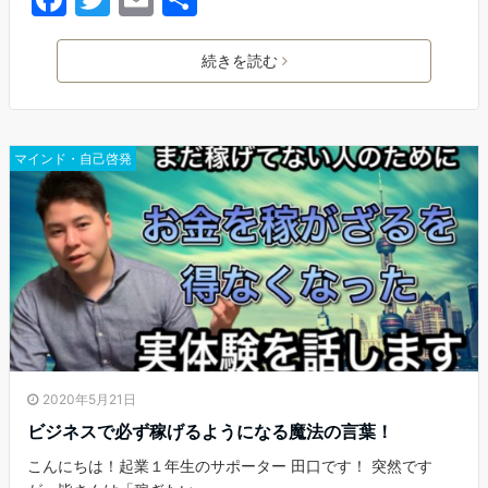
a
w
m
有
c
itt
ai
続きを読む
e
er
l
b
マインド・自己啓発
o
o
k
2020年5月21日
ビジネスで必ず稼げるようになる魔法の言葉！
こんにちは！起業１年生のサポーター 田口です！ 突然です