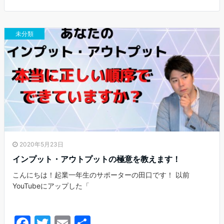
e
er
l
b
未分類
o
o
k
2020年5月23日
インプット・アウトプットの極意を教えます！
こんにちは！起業一年生のサポーターの田口です！ 以前
YouTubeにアップした「
F
T
E
共