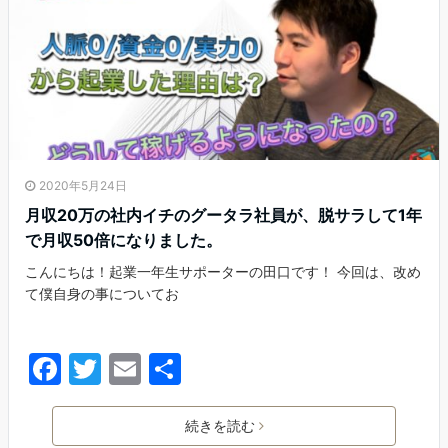
o
k
2020年5月24日
月収20万の社内イチのグータラ社員が、脱サラして1年
で月収50倍になりました。
こんにちは！起業一年生サポーターの田口です！ 今回は、改め
て僕自身の事についてお
F
T
E
共
a
w
m
有
c
itt
ai
続きを読む