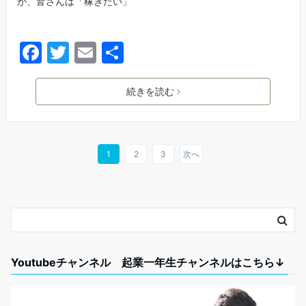
が、皆さんは「稼ぎたい」
F
T
E
共
a
w
m
有
c
itt
ai
続きを読む
e
er
l
b
o
1
2
3
次へ
o
k
Youtubeチャンネル 起業一年生チャンネルはこちら↓