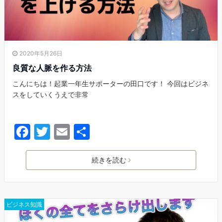
2020年5月26日
良質な人脈を作る方法
こんにちは！起業一年生サポーターの田口です！ 今回はビジネ
スをしていくうえで非常
F
T
E
共
a
w
m
有
c
itt
ai
続きを読む
e
er
l
b
ビジネス知識
o