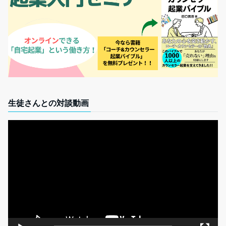
生徒さんとの対談動画
動
画
プ
レ
ー
ヤ
ー