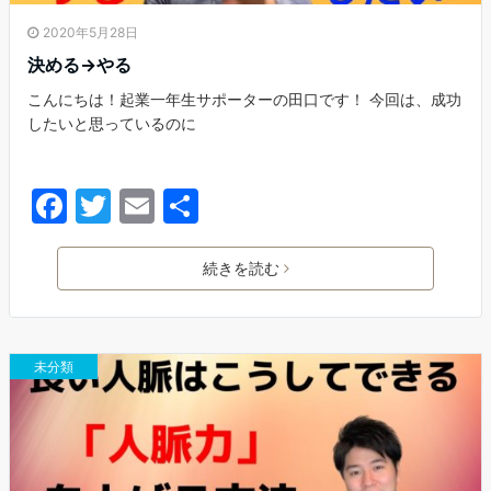
2020年5月28日
決める→やる
こんにちは！起業一年生サポーターの田口です！ 今回は、成功
したいと思っているのに
F
T
E
共
a
w
m
有
c
itt
ai
続きを読む
e
er
l
b
未分類
o
o
k