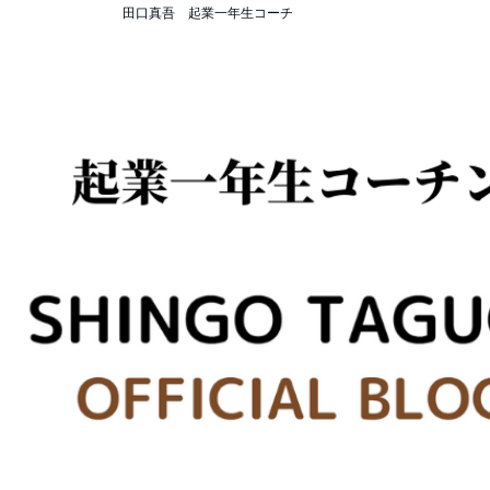
田口真吾 起業一年生コーチ