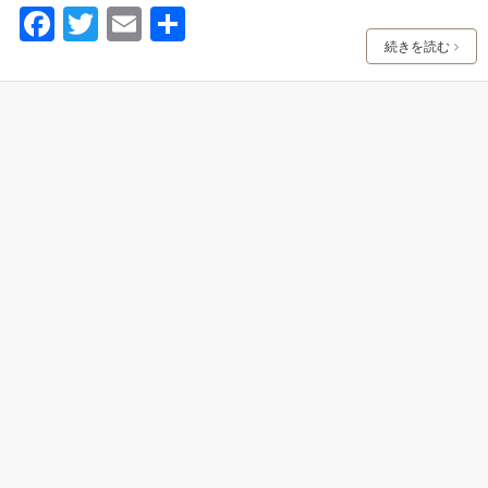
F
T
E
共
a
w
m
有
続きを読む
c
itt
ai
e
er
l
b
o
o
k