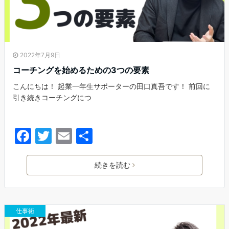
2022年7月9日
コーチングを始めるための3つの要素
こんにちは！ 起業一年生サポーターの田口真吾です！ 前回に
引き続きコーチングにつ
F
T
E
共
a
w
m
有
c
itt
ai
続きを読む
e
er
l
b
仕事術
o