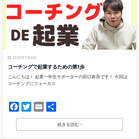
o
k
2022年7月8日
コーチングで起業するための第1歩
こんにちは！ 起業一年生サポーターの田口真吾です！ 今回は
コーチングにフォーカス
F
T
E
共
a
w
m
有
c
itt
ai
続きを読む
e
er
l