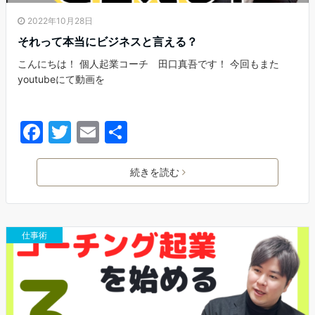
2022年10月28日
それって本当にビジネスと言える？
こんにちは！ 個人起業コーチ 田口真吾です！ 今回もまた
youtubeにて動画を
F
T
E
共
a
w
m
有
c
itt
ai
続きを読む
e
er
l
b
仕事術
o
o
k