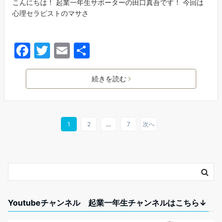
こんにちは！ 起業一年生サポーターの田口真吾です！ 今回は
心理セラピストのマサさ
F
T
E
共
a
w
m
有
c
itt
ai
続きを読む
e
er
l
b
o
1
2
…
7
次へ
o
k
Youtubeチャンネル 起業一年生チャンネルはこちら↓