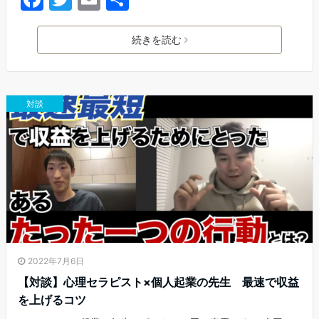
a
w
m
有
c
itt
ai
続きを読む
e
er
l
b
対談
o
o
k
2022年7月6日
【対談】心理セラピスト×個人起業の先生 最速で収益
を上げるコツ