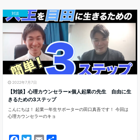
b
対談
o
o
k
2022年7月7日
【対談】心理カウンセラー×個人起業の先生 自由に生
きるための3ステップ
こんにちは！ 起業一年生サポーターの田口真吾です！ 今回は
心理カウンセラーのキョ
F
T
E
共