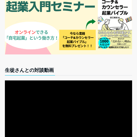
生徒さんとの対談動画
動
画
プ
レ
ー
ヤ
ー