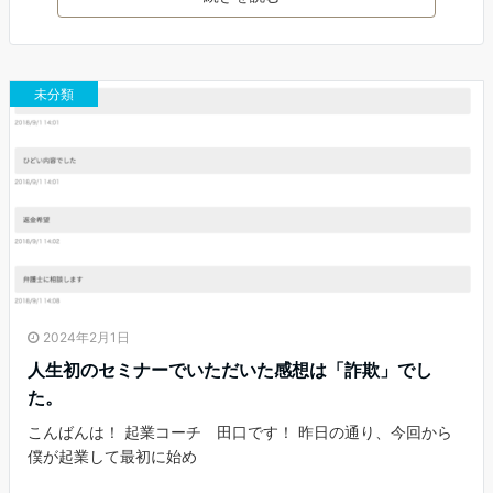
c
itt
ai
e
er
l
b
未分類
o
o
k
2024年2月1日
人生初のセミナーでいただいた感想は「詐欺」でし
た。
こんばんは！ 起業コーチ 田口です！ 昨日の通り、今回から
僕が起業して最初に始め