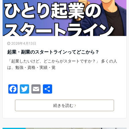
2026年4月13日
起業・副業のスタートラインってどこから？
「起業したいけど、どこからがスタートですか？」 多くの人
は、勉強・資格・実績・覚
F
T
E
共
a
w
m
有
c
itt
ai
続きを読む
e
er
l
b