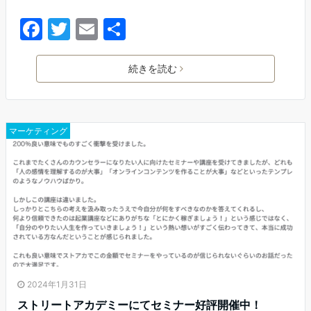
F
T
E
共
a
w
m
有
c
itt
ai
続きを読む
e
er
l
b
マーケティング
o
o
k
2024年1月31日
ストリートアカデミーにてセミナー好評開催中！