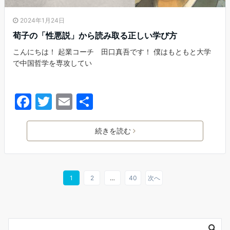
2024年1月24日
荀子の「性悪説」から読み取る正しい学び方
こんにちは！ 起業コーチ 田口真吾です！ 僕はもともと大学
で中国哲学を専攻してい
F
T
E
共
a
w
m
有
c
itt
ai
続きを読む
e
er
l
b
o
1
2
…
40
次へ
o
k