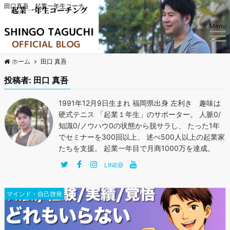
田口真吾 起業一年生コーチ
Menu
ホーム
田口 真吾
投稿者:
田口 真吾
1991年12月9日生まれ 福岡県出身 左利き 趣味は
硬式テニス 「起業１年生」のサポーター。 人脈0/
知識0/ノウハウ0の状態から脱サラし、 たった1年
でセミナーを300回以上、 述べ500人以上の起業家
たちを支援。 起業一年目で月商1000万を達成。
LINE@
マインド・自己啓発