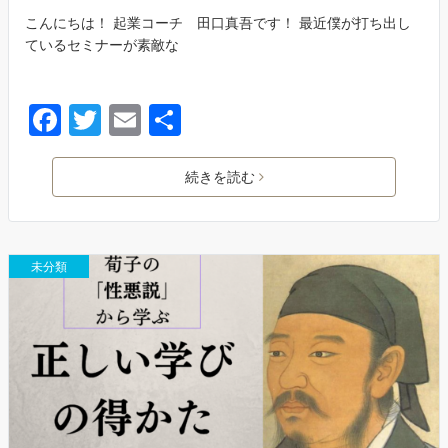
こんにちは！ 起業コーチ 田口真吾です！ 最近僕が打ち出し
ているセミナーが素敵な
F
T
E
共
a
w
m
有
c
itt
ai
続きを読む
e
er
l
b
未分類
o
o
k