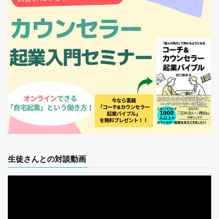
生徒さんとの対談動画
動
画
プ
レ