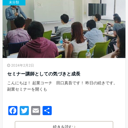
未分類
o
o
k
2024年2月2日
セミナー講師としての気づきと成長
こんにちは！ 起業コーチ 田口真吾です！ 昨日の続きです。
副業セミナーを開くも
F
T
E
共
a
w
m
有
続きを読む