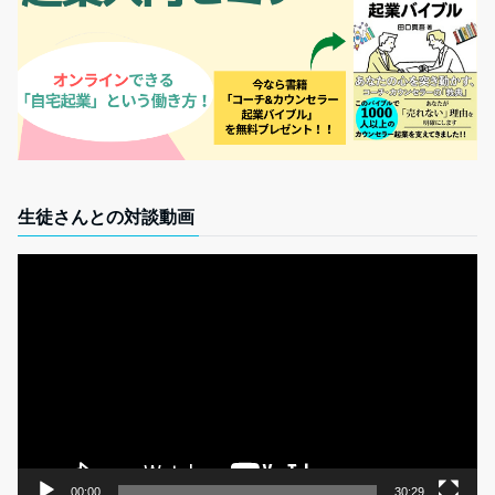
生徒さんとの対談動画
動
画
プ
レ
ー
ヤ
ー
00:00
30:29