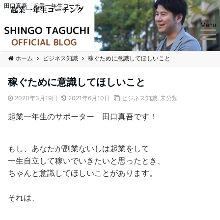
田口真吾 起業一年生コーチ
Menu
ホーム
ビジネス知識
稼ぐために意識してほしいこと
稼ぐために意識してほしいこと
2020年3月19日
2021年6月10日
ビジネス知識
,
未分類
起業一年生のサポーター 田口真吾です！
もし、あなたが副業ないしは起業をして
一生自立して稼いでいきたいと思ったとき、
ちゃんと意識してほしいことがあります。
それは、