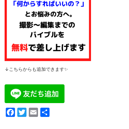
↓こちらからも追加できます✨
F
T
E
共
a
w
m
有