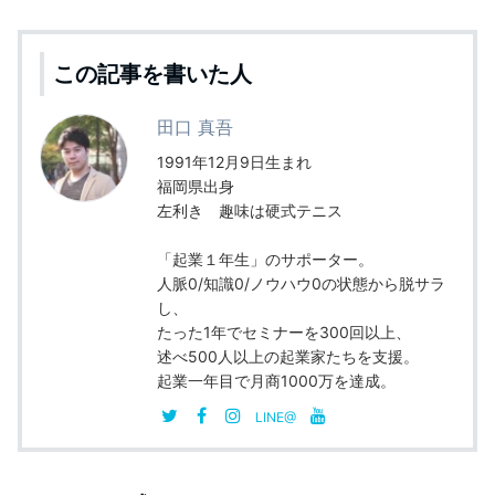
c
itt
ai
e
er
l
b
この記事を書いた人
o
田口 真吾
o
1991年12月9日生まれ
k
福岡県出身
左利き 趣味は硬式テニス
「起業１年生」のサポーター。
人脈0/知識0/ノウハウ0の状態から脱サラ
し、
たった1年でセミナーを300回以上、
述べ500人以上の起業家たちを支援。
起業一年目で月商1000万を達成。
LINE@