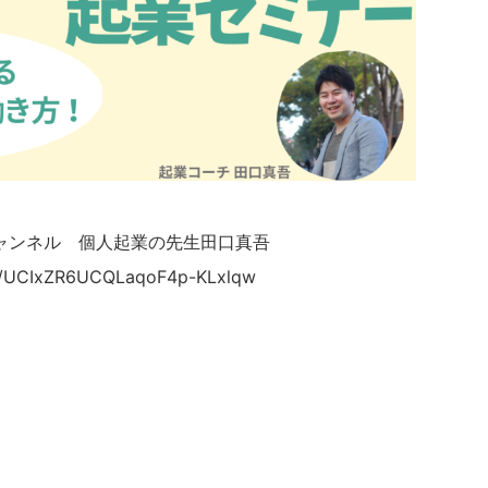
チャンネル 個人起業の先生田口真吾
el/UCIxZR6UCQLaqoF4p-KLxlqw