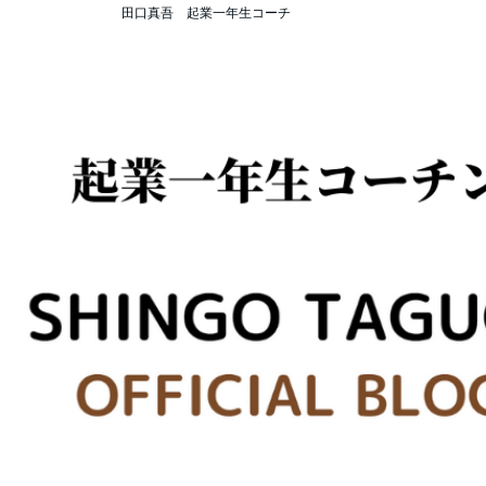
田口真吾 起業一年生コーチ