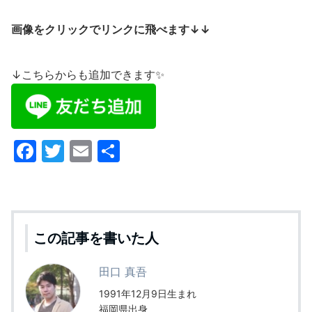
画像をクリックでリンクに飛べます↓↓
↓こちらからも追加できます✨
F
T
E
共
a
w
m
有
c
itt
ai
e
er
l
b
この記事を書いた人
o
田口 真吾
o
1991年12月9日生まれ
k
福岡県出身