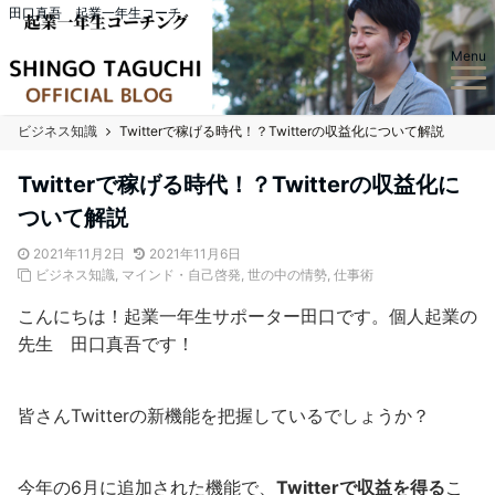
田口真吾 起業一年生コーチ
Menu
ビジネス知識
Twitterで稼げる時代！？Twitterの収益化について解説
Twitterで稼げる時代！？Twitterの収益化に
ついて解説
2021年11月2日
2021年11月6日
ビジネス知識
,
マインド・自己啓発
,
世の中の情勢
,
仕事術
こんにちは！起業一年生サポーター田口です。個人起業の
先生 田口真吾です！
皆さんTwitterの新機能を把握しているでしょうか？
今年の6月に追加された機能で、
Twitterで収益を得る
こ