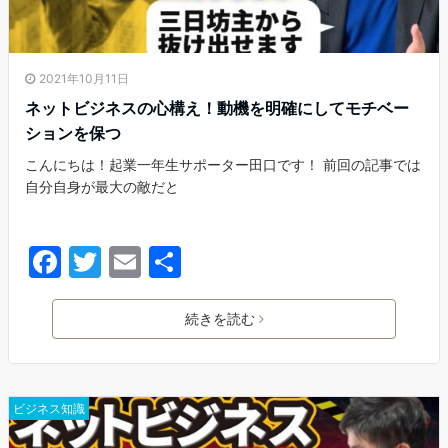
2021年10月11日
ネットビジネスの心構え！動機を明確にしてモチベー
ションを保つ
こんにちは！起業一年生サポーター田口です！ 前回の記事では
自分自身が最大の敵だと
F
T
E
共
a
w
m
有
c
itt
ai
続きを読む
e
er
l
b
ビジネス知識
o