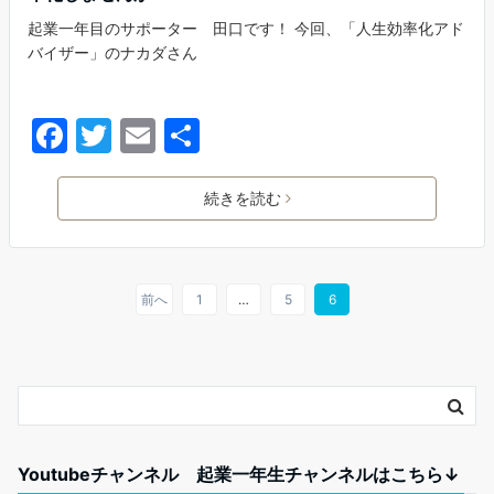
起業一年目のサポーター 田口です！ 今回、「人生効率化アド
バイザー」のナカダさん
F
T
E
共
a
w
m
有
c
itt
ai
続きを読む
e
er
l
b
o
前へ
1
…
5
6
o
k
Youtubeチャンネル 起業一年生チャンネルはこちら↓