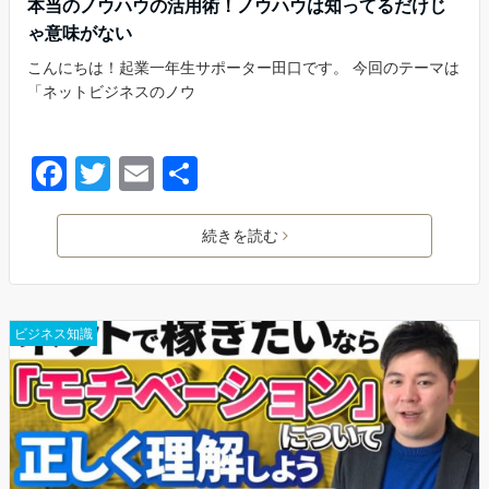
本当のノウハウの活用術！ノウハウは知ってるだけじ
ゃ意味がない
こんにちは！起業一年生サポーター田口です。 今回のテーマは
「ネットビジネスのノウ
F
T
E
共
a
w
m
有
c
itt
ai
続きを読む
e
er
l
b
ビジネス知識
o
o
k