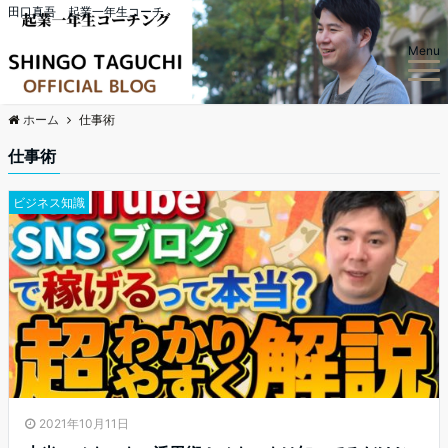
田口真吾 起業一年生コーチ
Menu
ホーム
仕事術
仕事術
ビジネス知識
2021年10月11日