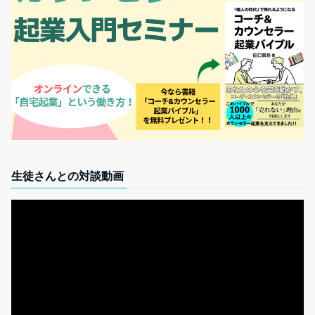
生徒さんとの対談動画
動
画
プ
レ
ー
ヤ
ー