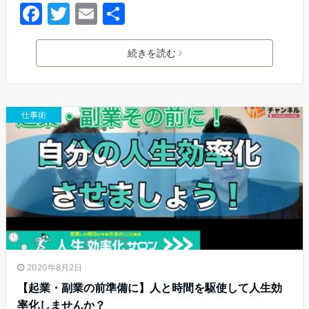
F
T
E
共
a
w
m
有
c
itt
ai
続きを読む
e
er
l
b
仕事術
o
o
k
2020年8月2日
【起業・副業の前準備に】人と時間を駆使して人生効
率化しませんか？