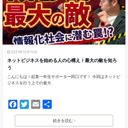
o
k
2021年10月10日
ネットビジネスを始める人の心構え！最大の敵を知ろ
う
こんにちは！起業一年生サポーター田口です！ 今回はネットビ
ジネスを行う上での最大
F
T
E
共
a
w
m
有
c
itt
ai
続きを読む