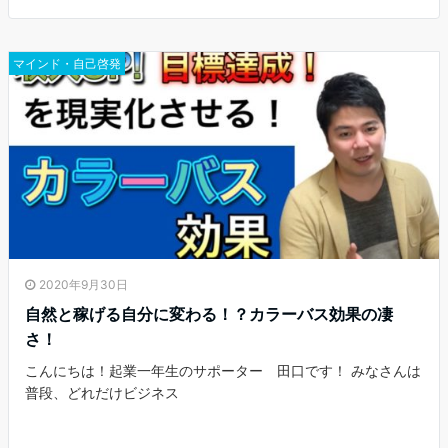
e
er
l
b
マインド・自己啓発
o
o
k
2020年9月30日
自然と稼げる自分に変わる！？カラーバス効果の凄
さ！
こんにちは！起業一年生のサポーター 田口です！ みなさんは
普段、どれだけビジネス