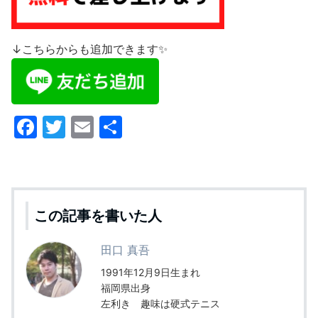
↓こちらからも追加できます✨
F
T
E
共
a
w
m
有
c
itt
ai
e
er
l
b
この記事を書いた人
o
田口 真吾
o
1991年12月9日生まれ
k
福岡県出身
左利き 趣味は硬式テニス