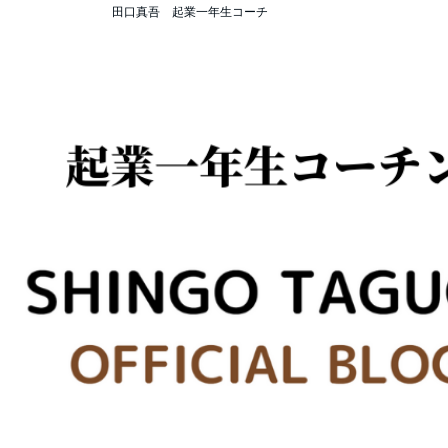
田口真吾 起業一年生コーチ