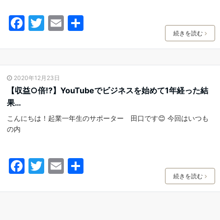
F
T
E
共
a
w
m
有
続きを読む
c
itt
ai
e
er
l
2020年12月23日
b
【収益○倍⁉︎】YouTubeでビジネスを始めて1年経った結
o
果…
o
こんにちは！起業一年生のサポーター 田口です😊 今回はいつも
k
の内
F
T
E
共
a
w
m
有
続きを読む
c
itt
ai
e
er
l