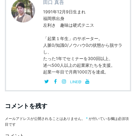
田口 真吾
o
1991年12月9日生まれ
k
福岡県出身
左利き 趣味は硬式テニス
「起業１年生」のサポーター。
人脈0/知識0/ノウハウ0の状態から脱サラ
し、
たった1年でセミナーを300回以上、
述べ500人以上の起業家たちを支援。
起業一年目で月商1000万を達成。
LINE@
コメントを残す
メールアドレスが公開されることはありません。
*
が付いている欄は必須項
目です
コメント