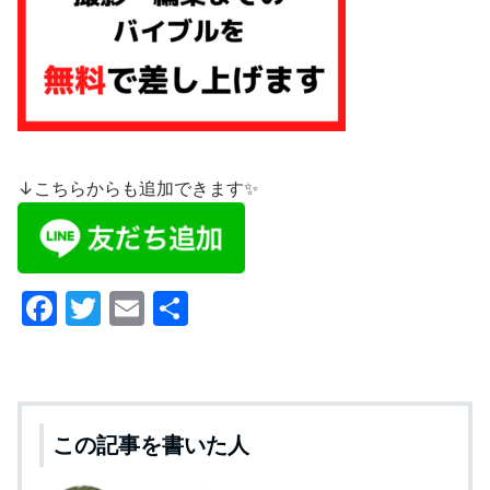
↓こちらからも追加できます✨
F
T
E
共
a
w
m
有
c
itt
ai
e
er
l
b
この記事を書いた人
o