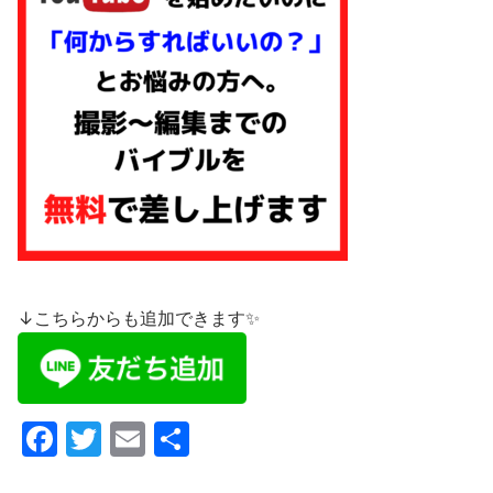
↓こちらからも追加できます✨
F
T
E
共
a
w
m
有