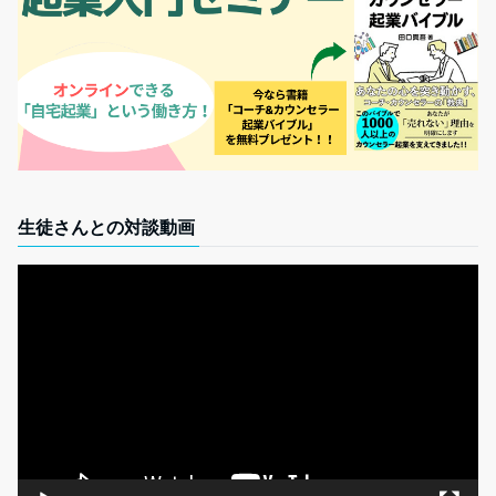
生徒さんとの対談動画
動
画
プ
レ
ー
ヤ
ー