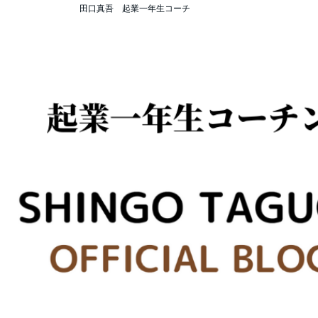
田口真吾 起業一年生コーチ