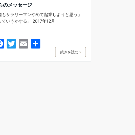
らのメッセージ
俺もサラリーマンやめて起業しようと思う」
っていうかする」 2017年12月
F
T
E
共
a
w
m
有
続きを読む
c
itt
ai
e
er
l
b
o
o
k