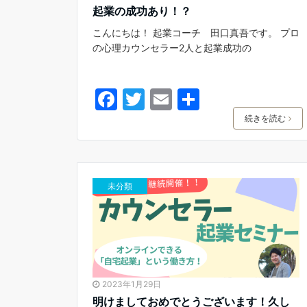
起業の成功あり！？
こんにちは！ 起業コーチ 田口真吾です。 プロ
の心理カウンセラー2人と起業成功の
F
T
E
共
a
w
m
有
続きを読む
c
itt
ai
e
er
l
b
未分類
o
o
k
2023年1月29日
明けましておめでとうございます！久し