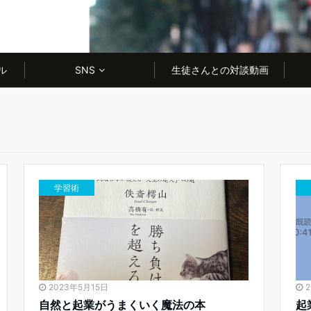
ル
SNS
生徒さんとの対談動画
学習術
2023年5月15日
自然と起業がうまくいく魔法の本
起