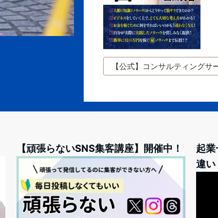
【公式】コンサルティングサ
【頑張らないSNS集客講座】開催中！
起業
違い
動
画
プ
レ