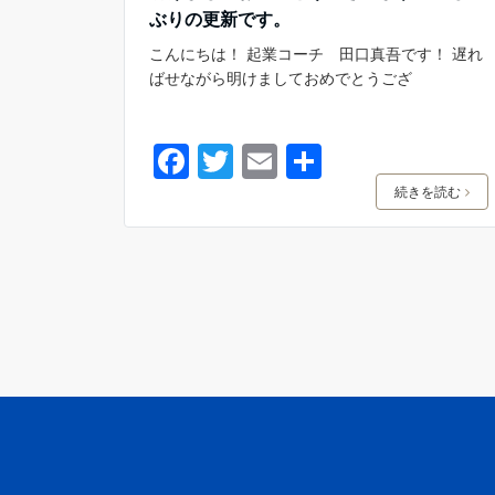
ぶりの更新です。
こんにちは！ 起業コーチ 田口真吾です！ 遅れ
ばせながら明けましておめでとうござ
F
T
E
共
a
w
m
有
続きを読む
c
itt
ai
e
er
l
b
o
o
k