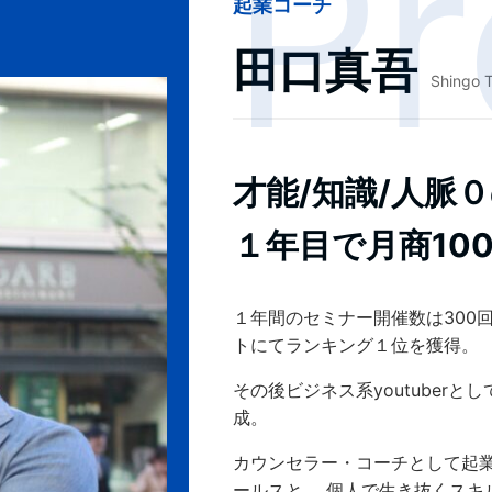
起業コーチ
田口真吾
Shingo 
才能/知識/人脈
１年目で月商10
１年間のセミナー開催数は300
トにてランキング１位を獲得。
その後ビジネス系youtuber
成。
カウンセラー・コーチとして起
ールスと、 個人で生き抜くス