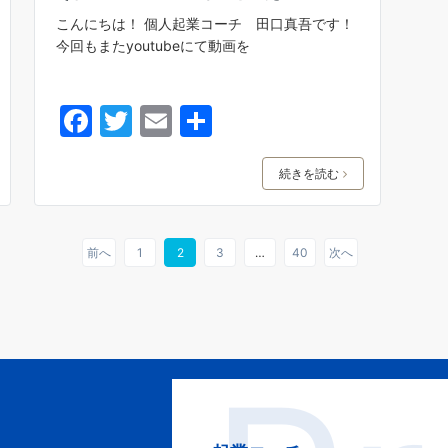
こんにちは！ 個人起業コーチ 田口真吾です！
今回もまたyoutubeにて動画を
F
T
E
共
a
w
m
有
c
itt
ai
続きを読む
e
er
l
b
前へ
1
2
3
…
40
次へ
o
o
k