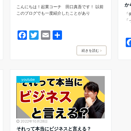
か
こんにちは！起業コーチ 田口真吾です！ 以前
このブログでも一度紹介したことがあり
「
「
F
T
E
共
a
w
m
有
c
itt
ai
続きを読む
e
er
l
b
o
youtube
o
k
2022年10月28日
それって本当にビジネスと言える？