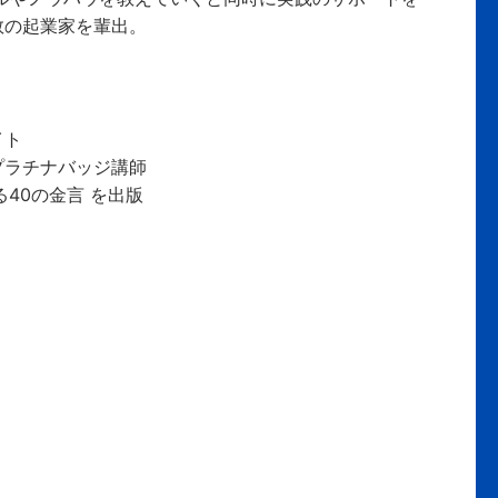
数の起業家を輩出。
イト
プラチナバッジ講師
る40の金言 を出版