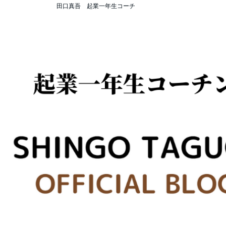
田口真吾 起業一年生コーチ