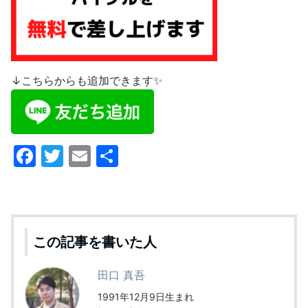
↓こちらからも追加できます✨
F
T
E
共
a
w
m
有
c
itt
ai
e
er
l
b
この記事を書いた人
o
田口 真吾
o
1991年12月9日生まれ