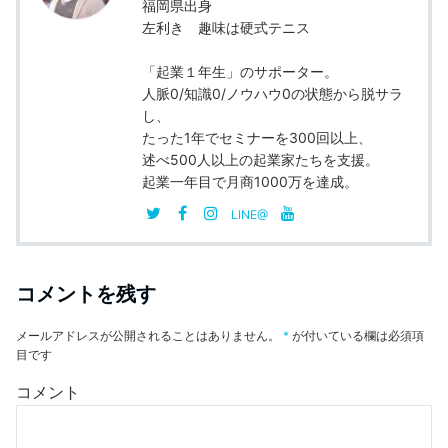
k
福岡県出身
左利き 趣味は硬式テニス
「起業１年生」のサポーター。
人脈0/知識0/ノウハウ0の状態から脱サラ
し、
たった1年でセミナーを300回以上、
述べ500人以上の起業家たちを支援。
起業一年目で月商1000万を達成。
LINE@
コメントを残す
メールアドレスが公開されることはありません。
*
が付いている欄は必須項
目です
コメント