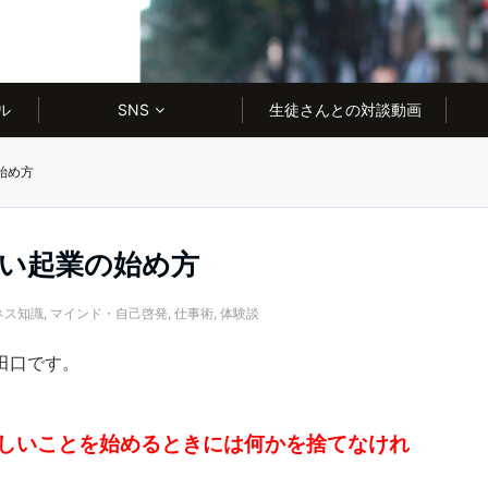
ル
SNS
生徒さんとの対談動画
始め方
い起業の始め方
ネス知識
,
マインド・自己啓発
,
仕事術
,
体験談
田口です。
しいことを始めるときには何かを捨てなけれ