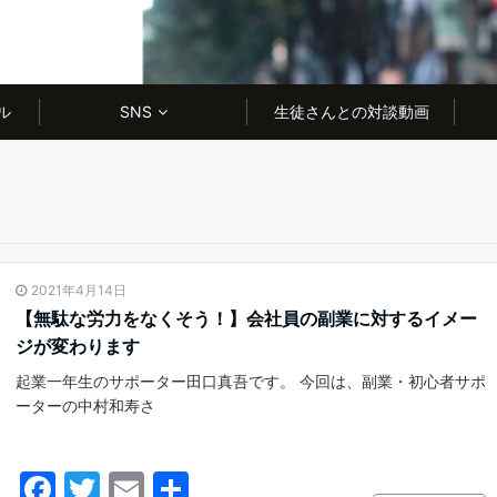
ル
SNS
生徒さんとの対談動画
2021年4月14日
【無駄な労力をなくそう！】会社員の副業に対するイメー
ジが変わります
起業一年生のサポーター田口真吾です。 今回は、副業・初心者サポ
ーターの中村和寿さ
F
T
E
共