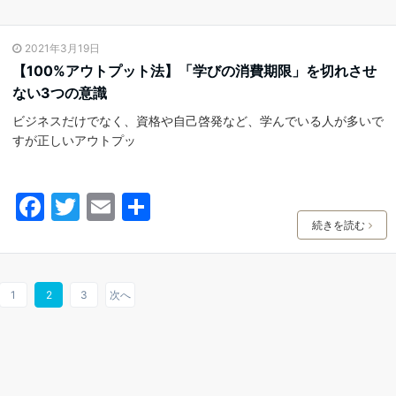
c
itt
ai
e
er
l
2021年3月19日
b
【100%アウトプット法】「学びの消費期限」を切れさせ
o
ない3つの意識
o
ビジネスだけでなく、資格や自己啓発など、学んでいる人が多いで
k
すが正しいアウトプッ
F
T
E
共
a
w
m
有
続きを読む
c
itt
ai
e
er
l
1
2
3
次へ
b
o
o