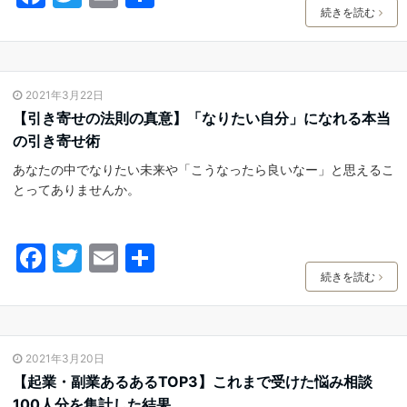
a
w
m
有
続きを読む
c
itt
ai
e
er
l
2021年3月22日
b
【引き寄せの法則の真意】「なりたい自分」になれる本当
o
の引き寄せ術
o
あなたの中でなりたい未来や「こうなったら良いなー」と思えるこ
k
とってありませんか。
F
T
E
共
a
w
m
有
続きを読む
c
itt
ai
e
er
l
2021年3月20日
b
【起業・副業あるあるTOP3】これまで受けた悩み相談
o
100人分を集計した結果