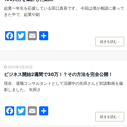
o
起業一年生を応援している田口真吾です。 今回は僕が相談に乗って
k
きた中で、起業や副
F
T
E
共
a
w
m
有
続きを読む
c
itt
ai
e
er
l
2021年3月20日
b
ビジネス開始2週間で30万！？その方法を完全公開！
o
現在、退職コンサルタントとして活躍中の矢田さんと対談動画を撮
o
影しました。 矢田さ
k
F
T
E
共
a
w
m
有
続きを読む