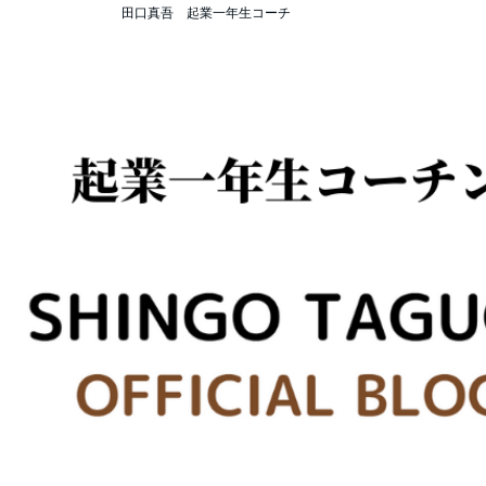
田口真吾 起業一年生コーチ