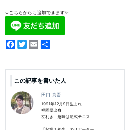
↓こちらからも追加できます✨
F
T
E
共
a
w
m
有
c
itt
ai
e
er
l
b
この記事を書いた人
o
田口 真吾
o
1991年12月9日生まれ
k
福岡県出身
左利き 趣味は硬式テニス
「起業１年生」のサポーター。