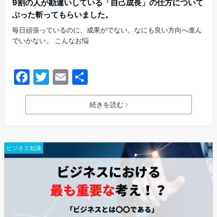
9割の人が勘違いしている「自己成長」の仕方について
ぶった斬ってもらいました。
毎日頑張っているのに、成果がでない。なにも良い方向へ進ん
でいかない。 こんなお悩
F
T
E
共
a
w
m
有
c
itt
ai
続きを読む
e
er
l
b
ビジネス知識
o
o
k