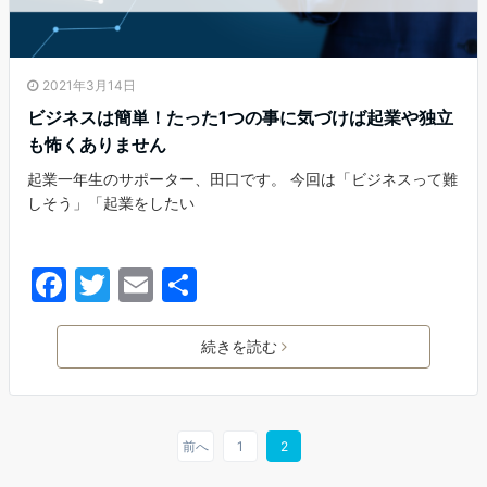
2021年3月14日
ビジネスは簡単！たった1つの事に気づけば起業や独立
も怖くありません
起業一年生のサポーター、田口です。 今回は「ビジネスって難
しそう」「起業をしたい
F
T
E
共
a
w
m
有
c
itt
ai
続きを読む
e
er
l
b
o
前へ
1
2