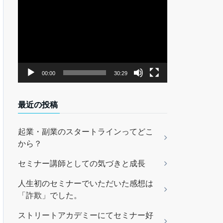
動
画
プ
レ
ー
ヤ
00:00
30:29
ー
最近の投稿
起業・副業のスタートラインってどこ
から？
セミナー講師としての気づきと成長
人生初のセミナーでいただいた感想は
「詐欺」でした。
ストリートアカデミーにてセミナー好