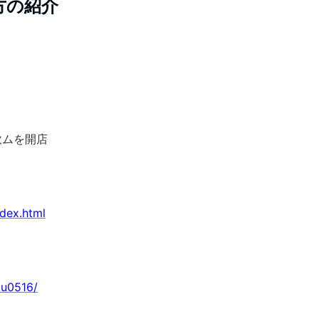
方の紹介
せ飲ムを開店
ndex.html
ku0516/