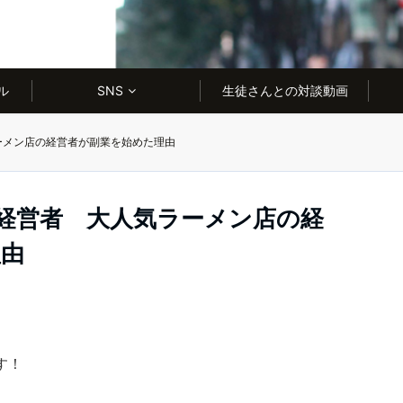
ル
SNS
生徒さんとの対談動画
ーメン店の経営者が副業を始めた理由
経営者 大人気ラーメン店の経
理由
す！