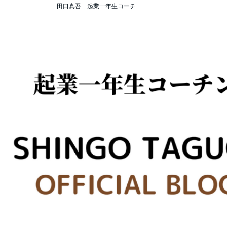
田口真吾 起業一年生コーチ